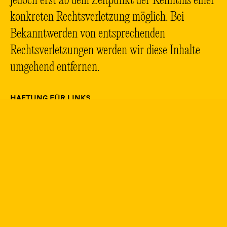
jedoch erst ab dem Zeitpunkt der Kenntnis einer
konkreten Rechtsverletzung möglich. Bei
Bekanntwerden von entsprechenden
Rechtsverletzungen werden wir diese Inhalte
umgehend entfernen.
HAFTUNG FÜR LINKS
Unser Angebot enthält Links zu externen
Webseiten Dritter, auf deren Inhalte wir keinen
Einfluss haben. Deshalb können wir für diese
fremden Inhalte auch keine Gewähr
übernehmen. Für die Inhalte der verlinkten
Seiten ist stets der jeweilige Anbieter oder
Betreiber der Seiten verantwortlich. Die